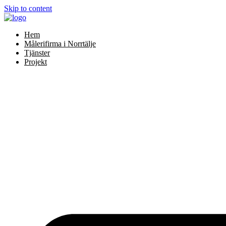
Skip to content
Hem
Målerifirma i Norrtälje
Tjänster
Projekt